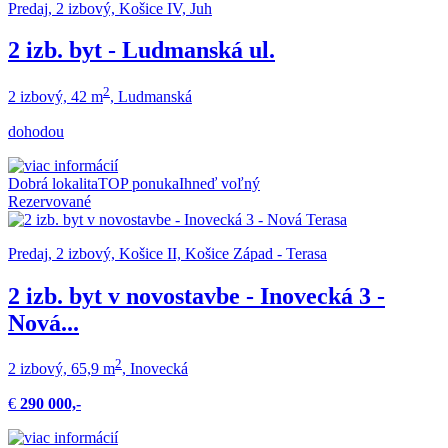
Predaj, 2 izbový, Košice IV, Juh
2 izb. byt - Ludmanská ul.
2
2 izbový, 42 m
, Ludmanská
dohodou
Dobrá lokalita
TOP ponuka
Ihneď voľný
Rezervované
Predaj, 2 izbový, Košice II, Košice Západ - Terasa
2 izb. byt v novostavbe - Inovecká 3 -
Nová...
2
2 izbový, 65,9 m
, Inovecká
€
290 000,-