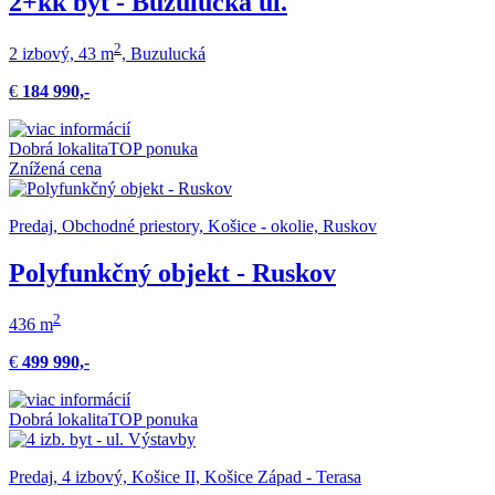
2+kk byt - Buzulucká ul.
2
2 izbový, 43 m
, Buzulucká
€
184 990,-
Dobrá lokalita
TOP ponuka
Znížená cena
Predaj, Obchodné priestory, Košice - okolie, Ruskov
Polyfunkčný objekt - Ruskov
2
436 m
€
499 990,-
Dobrá lokalita
TOP ponuka
Predaj, 4 izbový, Košice II, Košice Západ - Terasa