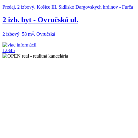
Predaj, 2 izbový, Košice III, Sidlisko Dargovskych hrdinov - Furča
2 izb. byt - Ovručská ul.
2
2 izbový, 58 m
, Ovručská
1
2
3
4
5