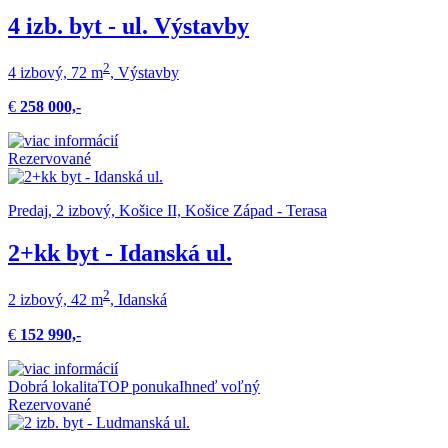
4 izb. byt - ul. Výstavby
2
4 izbový, 72 m
, Výstavby
€
258 000,-
Rezervované
Predaj, 2 izbový, Košice II, Košice Západ - Terasa
2+kk byt - Idanská ul.
2
2 izbový, 42 m
, Idanská
€
152 990,-
Dobrá lokalita
TOP ponuka
Ihneď voľný
Rezervované