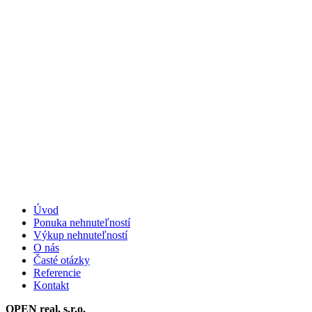
Úvod
Ponuka nehnuteľností
Výkup nehnuteľností
O nás
Časté otázky
Referencie
Kontakt
OPEN real, s.r.o.