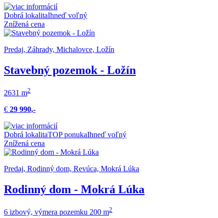
Dobrá lokalita
Ihneď voľný
Znížená cena
Predaj, Záhrady, Michalovce, Ložín
Stavebný pozemok - Ložín
2
2631 m
€
29 990,-
Dobrá lokalita
TOP ponuka
Ihneď voľný
Znížená cena
Predaj, Rodinný dom, Revúca, Mokrá Lúka
Rodinný dom - Mokrá Lúka
2
6 izbový, výmera pozemku 200 m