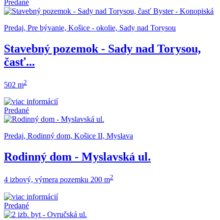
Predané
Predaj, Pre bývanie, Košice - okolie, Sady nad Torysou
Stavebný pozemok - Sady nad Torysou,
časť...
2
502 m
Predané
Predaj, Rodinný dom, Košice II, Myslava
Rodinný dom - Myslavská ul.
2
4 izbový, výmera pozemku 200 m
Predané