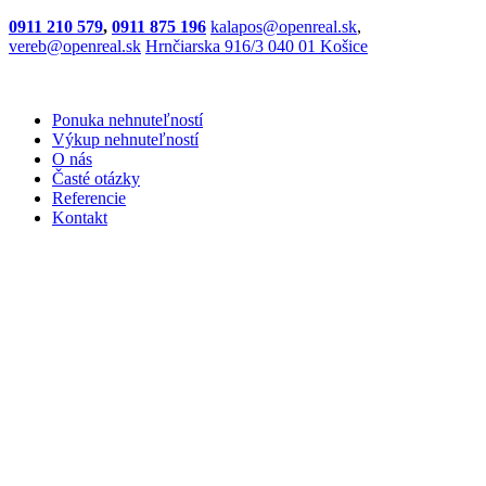
0911 210 579
,
0911 875 196
kalapos@openreal.sk
,
vereb@openreal.sk
Hrnčiarska 916/3 040 01 Košice
Ponuka nehnuteľností
Výkup nehnuteľností
O nás
Časté otázky
Referencie
Kontakt