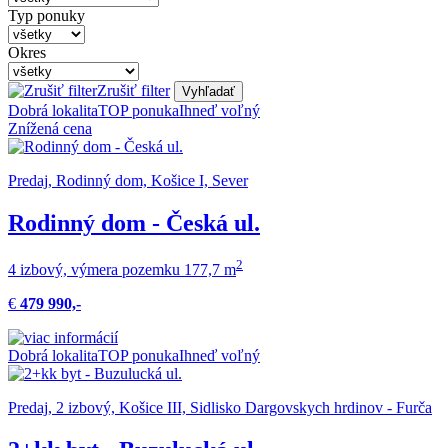
Typ ponuky
Okres
Zrušiť filter
Vyhľadať
Dobrá lokalita
TOP ponuka
Ihneď voľný
Znížená cena
Predaj, Rodinný dom, Košice I, Sever
Rodinný dom - Česká ul.
2
4 izbový, výmera pozemku 177,7 m
€
479 990,-
Dobrá lokalita
TOP ponuka
Ihneď voľný
Predaj, 2 izbový, Košice III, Sidlisko Dargovskych hrdinov - Furča