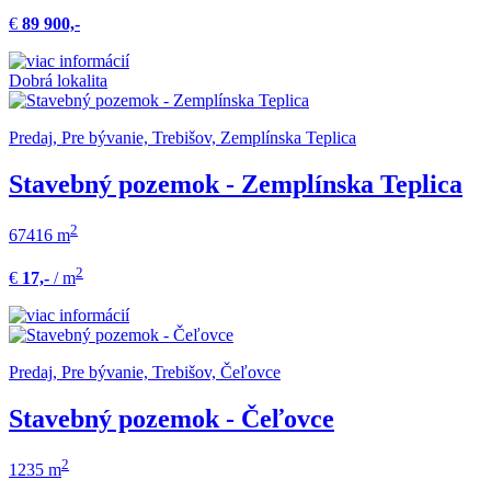
€
89 900,-
Dobrá lokalita
Predaj, Pre bývanie, Trebišov, Zemplínska Teplica
Stavebný pozemok - Zemplínska Teplica
2
67416 m
2
€
17,-
/ m
Predaj, Pre bývanie, Trebišov, Čeľovce
Stavebný pozemok - Čeľovce
2
1235 m