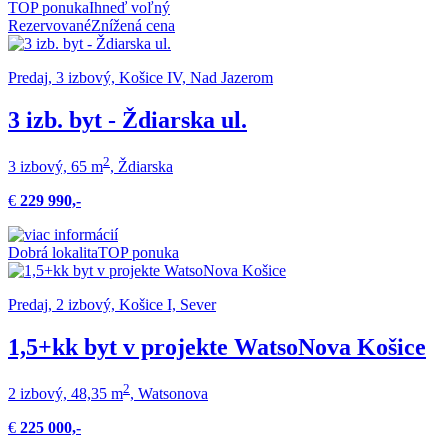
TOP ponuka
Ihneď voľný
Rezervované
Znížená cena
Predaj, 3 izbový, Košice IV, Nad Jazerom
3 izb. byt - Ždiarska ul.
2
3 izbový, 65 m
, Ždiarska
€
229 990,-
Dobrá lokalita
TOP ponuka
Predaj, 2 izbový, Košice I, Sever
1,5+kk byt v projekte WatsoNova Košice
2
2 izbový, 48,35 m
, Watsonova
€
225 000,-