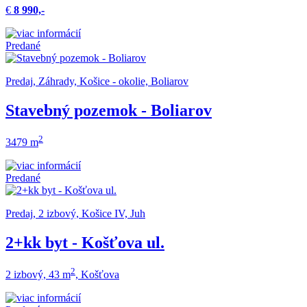
€
8 990,-
Predané
Predaj, Záhrady, Košice - okolie, Boliarov
Stavebný pozemok - Boliarov
2
3479 m
Predané
Predaj, 2 izbový, Košice IV, Juh
2+kk byt - Košťova ul.
2
2 izbový, 43 m
, Košťova