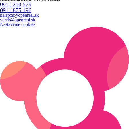
0911 210 579
0911 875 196
kalapos@openreal.sk
vereb@openreal.sk
Nastavenie cookies