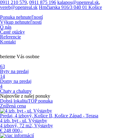
0911 210 579
,
0911 875 196
kalapos@openreal.sk
,
vereb@openreal.sk
Hrnčiarska 916/3 040 01 Košice
Ponuka nehnuteľností
Výkup nehnuteľností
O nás
Časté otázky
Referencie
Kontakt
berieme Vás osobne
63
Byty na predaj
14
Domy na predaj
4
Chaty a chalupy
Najnovšie z našej ponuky
Dobrá lokalita
TOP ponuka
Znížená cena
Predaj, 4 izbový, Košice II, Košice Západ - Terasa
4 izb. byt - ul. Výstavby
4 izbový, 72 m
2
, Výstavby
€
248 000,-