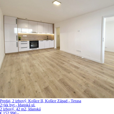
Predaj, 2 izbový, Košice II, Košice Západ - Terasa
2+kk byt - Idanská ul.
2 izbový, 42 m
2
, Idanská
€
152 990,-