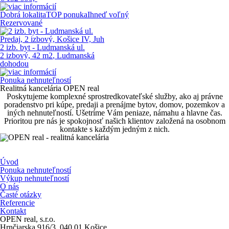
Dobrá lokalita
TOP ponuka
Ihneď voľný
Rezervované
Predaj, 2 izbový, Košice IV, Juh
2 izb. byt - Ludmanská ul.
2 izbový, 42 m
2
, Ludmanská
dohodou
Ponuka nehnuteľností
Realitná kancelária OPEN real
Poskytujeme komplexné sprostredkovateľské služby, ako aj právne
poradenstvo pri kúpe, predaji a prenájme bytov, domov, pozemkov a
iných nehnuteľností. Ušetríme Vám peniaze, námahu a hlavne čas.
Prioritou pre nás je spokojnosť našich klientov založená na osobnom
kontakte s každým jedným z nich.
Úvod
Ponuka nehnuteľností
Výkup nehnuteľností
O nás
Časté otázky
Referencie
Kontakt
OPEN real, s.r.o.
Hrnčiarska 916/3, 040 01 Košice