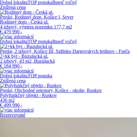
Dobrá lokalita
TOP ponuka
Ihneď voľný
Znížená cena
Predaj, Rodinný dom, Košice I, Sever
Rodinný dom - Česká ul.
4 izbový, výmera pozemku 177,7 m
2
€
479 990,-
Dobrá lokalita
TOP ponuka
Ihneď voľný
Predaj, 2 izbový, Košice III, Sidlisko Dargovskych hrdinov - Furča
2+kk byt - Buzulucká ul.
2 izbový, 43 m
2
, Buzulucká
€
184 990,-
Dobrá lokalita
TOP ponuka
Znížená cena
Predaj, Obchodné priestory, Košice - okolie, Ruskov
Polyfunkčný objekt - Ruskov
436 m
2
€
499 990,-
Rezervované